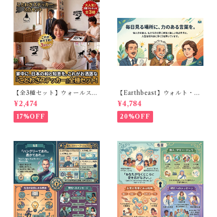
【全3種セット】ウォールステ
【Earthbeast】ウォルト・デ
ッカー 和風 ことわざ 30cm角
ィズニー、アインシュタイ
¥2,474
¥4,784
転写フィルムタイプ 部屋・玄
ン、ヘレン・ケラー： 空間に
関・冷蔵庫などに貼れるイン
貼るだけで、前向きな気持ち
17%OFF
20%OFF
テリアシール（猿も木から落
が毎日よみがえる3点セット
ちる / 犬も歩けば棒に当たる /
石の上にも三年）