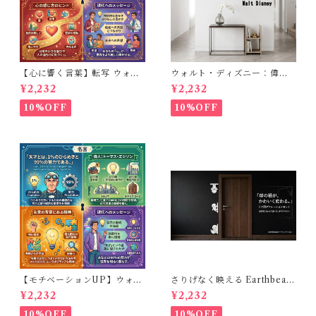
【心に響く言葉】転写 ウォー
ウォルト・ディズニー：偉人
ルステッカー ヘレンケラー 英
の名言のウォールステッカー 5
¥2,232
¥2,232
語 名言 ペイント風 高級感 模
0cm転写タイプ ：If you can
様替え ブラック 30×50cm
dream it, you can do it： 夢
10%OFF
10%OFF
は実現できる 英字 壁飾り
【モチベーションUP】ウォー
さりげなく映える Earthbeast
ルステッカー エジソン 名言 英
ドアサイドデコ 14cm前後 ウ
¥2,232
¥2,232
語 フチなし転写 モノトーン 高
ォールステッカー 壁シール
級感 書斎 デスク 30×50cm
10%OFF
10%OFF