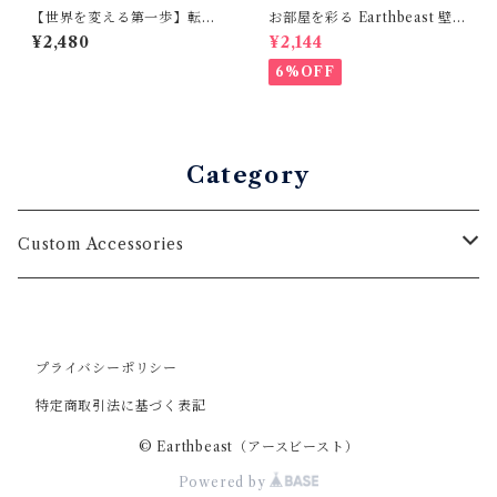
【世界を変える第一歩】転写
お部屋を彩る Earthbeast 壁
ウォールステッカー ガンジー
用デコレーションステッカー
¥2,480
¥2,144
英語 名言 フチなしペイント風
9点セット
マットブラック 30×50cm
6%OFF
Category
Custom Accessories
Wallstickers
プライバシーポリシー
特定商取引法に基づく表記
© Earthbeast（アースビースト）
Powered by