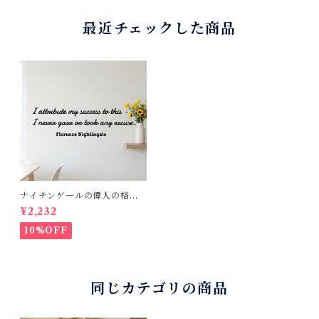
最近チェックした商品
ナイチンゲールの偉人の格言
ウォールステッカー（ 50cm
¥2,232
幅転写タイプ）黒・白カラー
あり 英字の壁飾り
10%OFF
同じカテゴリの商品