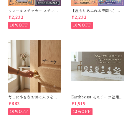
ウォールステッカー スティー
【温もりあふれる空間へ】ウ
ブジョブズ 名言 英語 格言 イ
ォールステッカー マザーテレ
¥2,232
¥2,232
ンテリア シール 転写タイプ オ
サ 名言 英語 愛 インテリアシ
フィス リビング 30×50cm
ール 転写シート リビング 玄関
10%OFF
10%OFF
模様替え 北欧 30×50cm
毎日に小さなお気に入りを。
Earthbeast 花モチーフ壁用デ
Have a nice day. おしゃれな
コレーション 6枚セット 貼っ
¥882
¥1,919
カリグラフィー風 転写ウォー
てはがせる ウォールステッカ
ルステッカー (幅15cm)
ー
10%OFF
12%OFF