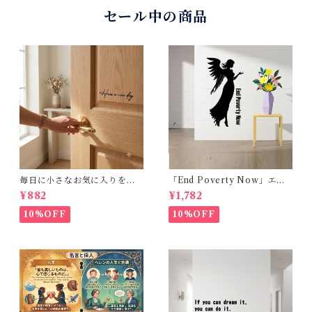
セール中の商品
毎日に小さなお気に入りを。
「End Poverty Now」エン
Have a nice day. おしゃれな
ジェル 黒シルエット壁ステッ
¥882
¥1,782
カリグラフィー風 転写ウォー
カー 30×50cm 貼って剥がせ
ルステッカー (幅15cm)
る [Earth Beast]
10%OFF
10%OFF