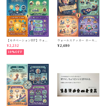
【モチベーションUP】ウォー
ウォールステッカー ホーキン
ルステッカー エジソン 名言 英
グ博士 名言 英語 応援 シール
¥2,232
¥2,480
語 フチなし転写 モノトーン 高
転写シート 勉強部屋 書斎 リビ
級感 書斎 デスク 30×50cm
ング 北欧 30×50cm
10%OFF