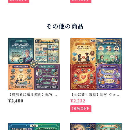
その他の商品
【成功者に贈る教訓】転写 ウ
【心に響く言葉】転写 ウォー
ォールステッカー ビルゲイツ
ルステッカー ヘレンケラー 英
¥2,480
¥2,232
英語 名言 ペイント風仕上がり
語 名言 ペイント風 高級感 模
モノトーン 30×50cm
様替え ブラック 30×50cm
10%OFF