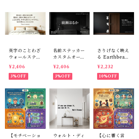
英字のことわざ
名前ステッカー
さりげなく映え
ウォールステッ
カスタムオーダ
る Earthbeast
カー：カスタム
ー用（縦書き対
ドアサイドデコ
¥2,406
¥2,406
¥2,232
オーダー用（室
応可・室内用、
14cm前後 ウォ
内用、サイズ調
3%OFF
サイズ調整可
3%OFF
ールステッカー
10%OFF
整可）
能）
壁シール
【モチベーショ
ウォルト・ディ
【心に響く言