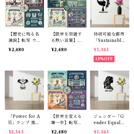
×50cm
30×50cm
m
【歴史に残る名
【限界を突破す
持続可能な都市
演説】転写 ウ
る熱い言葉】ウ
「Sustainable
ォールステッカ
ォールステッカ
Cities」街並み
¥2,480
¥2,480
¥1,343
ー リンカーン
ー ナポレオン
黒シルエット壁
英語 名言 フチ
英語名言 転写
ステッカー 30×
15%OFF
なしシャープな
フィルム 余白
30cm 貼って剥
仕上がり 30×5
なし ブラック
がせる [Earth
0cm
30×50cm
Beast]
「Power for A
【世界を変える
ジェンダー「G
ll」ランプ 黒シ
第一歩】転写
ender Equalit
ルエット壁ステ
ウォールステッ
y」男女シルエ
¥1,343
¥2,480
¥1,343