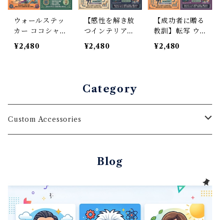
ウォールステッ
【感性を解き放
【成功者に贈る
カー ココシャ
つインテリア】
教訓】転写 ウ
ネル 名言 英語
ウォールステッ
ォールステッカ
¥2,480
¥2,480
¥2,480
個性 ファッシ
カー ピカソ 英
ー ビルゲイツ
ョン シール 転
語名言 転写フ
英語 名言 ペイ
写シート クロ
ィルム シール
ント風仕上がり
ーゼット 寝室
感なし 30×50c
モノトーン 30×
Category
30×50cm
m
50cm
Custom Accessories
Wallstickers
Blog