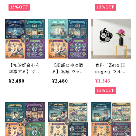
ッカー 30×30c
カー ガンジー
ット壁ステッカ
m 貼って剥が
15%OFF
英語 名言 フチ
ー 30×30cm
15%OFF
せる [Earth Be
なしペイント風
貼って剥がせる
ast]
マットブラック
[Earth Beast]
30×50cm
【知的好奇心を
【細部に神は宿
食料「Zero H
刺激する】ウォ
る】転写 ウォ
unger」フルー
ールステッカー
ールステッカー
ツ 黒シルエッ
¥2,480
¥2,480
¥1,343
ダヴィンチ 英
ミケランジェロ
ト壁ステッカー
語名言 転写フ
英語 名言 シー
30×30cm 貼っ
15%OFF
ィルム 余白な
ル感ゼロ モノ
て剥がせる [Ea
し 高質感 30×5
トーン 30×50c
rth Beast]
0cm
m