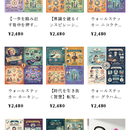
0cm
【一歩を踏み出
【常識を破るイ
ウォールステッ
す背中を押す】
ンスピレーショ
カー ニコラテ
転写 ウォール
ン】ウォールス
スラ 名言 英語
¥2,480
¥2,480
¥2,480
ステッカー 英
テッカー ライ
未来 科学 イン
語 名言 グラハ
ト兄弟 名言 英
テリア シール
ムベル フチな
語 進歩 挑戦 シ
転写タイプ 書
し カフェ風 30
ール 転写シー
斎 部屋 DIY 30
×50cm
ト デスク周り
×50cm
書斎 模様替え
30×50cm
ウォールステッ
【時代を生き抜
ウォールステッ
カー ホーキン
く智慧】転写
カー グラハム
グ博士 名言 英
ウォールステッ
ベル 名言 英語
¥2,480
¥2,480
¥2,480
語 応援 シール
カー ダーウィ
集中 努力 シー
転写シート 勉
ン 英語 名言 ペ
ル 転写シート
強部屋 書斎 リ
イント風仕上が
勉強部屋 書斎
ビング 北欧 30
り モノトーン
デスク 30×50c