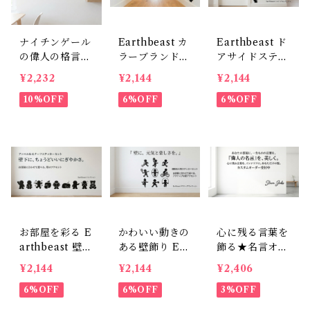
ナイチンゲール
Earthbeast カ
Earthbeast ド
の偉人の格言ウ
ラーブランド
アサイドステッ
ォールステッカ
アニマルコレク
カーコレクショ
¥2,232
¥2,144
¥2,144
ー（ 50cm幅転
ション 壁用デ
ン 小さめサイ
写タイプ）黒・
10%OFF
コレーション
6%OFF
ズ 壁シール
6%OFF
白カラーあり
英字の壁飾り
お部屋を彩る E
かわいい動きの
心に残る言葉を
arthbeast 壁用
ある壁飾り Ear
飾る★名言オー
デコレーション
thbeast 人物ス
ダーメイドステ
¥2,144
¥2,144
¥2,406
ステッカー 9点
テッカーコレク
ッカー（室内
セット
6%OFF
ション
6%OFF
用、サイズ調整
3%OFF
可）