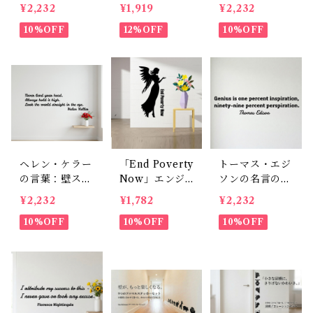
ルトディズニー
コレーション 6
のウォールステ
¥2,232
¥1,919
¥2,232
夢は叶う おし
枚セット 貼っ
ッカー：転写タ
ゃれ 英語 イン
10%OFF
てはがせる ウ
12%OFF
イプ Imaginati
10%OFF
テリア 転写シ
ォールステッカ
on is more im
ール 模様替え
ー
portant than
カフェ風 ギフ
knowledge
ト 30×50cm
英字のおしゃれ
壁飾り
ヘレン・ケラー
「End Poverty
トーマス・エジ
の言葉：壁ステ
Now」エンジ
ソンの名言のウ
ッカー（ 台紙
ェル 黒シルエ
ォールステッカ
¥2,232
¥1,782
¥2,232
サイズ：50cm
ット壁ステッカ
ー 50cm転写タ
転写タイプ）英
10%OFF
ー 30×50cm
10%OFF
イプ : 天才とは
10%OFF
字の壁飾りデコ
貼って剥がせる
努力である 英
[Earth Beast]
字 壁飾り