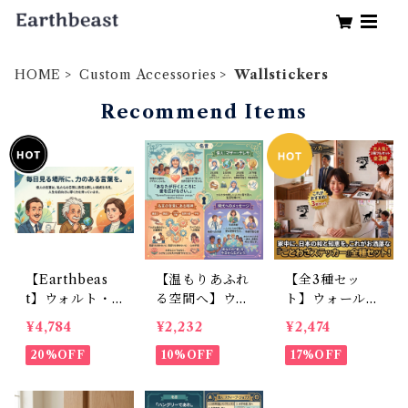
HOME
Custom Accessories
Wallstickers
Recommend Items
【Earthbeas
【温もりあふれ
【全3種セッ
t】ウォルト・
る空間へ】ウォ
ト】ウォールス
ディズニー、ア
ールステッカー
テッカー 和風
¥4,784
¥2,232
¥2,474
インシュタイ
マザーテレサ
ことわざ 30cm
ン、ヘレン・ケ
20%OFF
名言 英語 愛 イ
10%OFF
角 転写フィル
17%OFF
ラー： 空間に
ンテリアシール
ムタイプ 部
貼るだけで、前
転写シート リ
屋・玄関・冷蔵