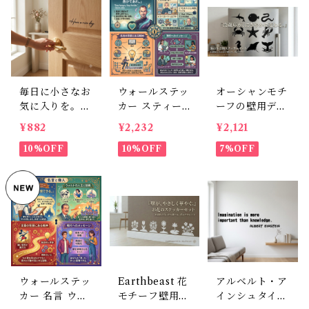
向きな気持ちが
ビング 玄関 模
庫などに貼れる
毎日よみがえる
様替え 北欧 30
インテリアシー
3点セット
×50cm
ル（猿も木から
落ちる / 犬も歩
けば棒に当たる
/ 石の上にも三
年）
毎日に小さなお
ウォールステッ
オーシャンモチ
気に入りを。H
カー スティー
ーフの壁用デコ
ave a nice da
ブジョブズ 名
レーション Ear
¥882
¥2,232
¥2,121
y. おしゃれなカ
言 英語 格言 イ
thbeast 9点セ
リグラフィー風
10%OFF
ンテリア シー
10%OFF
ット
7%OFF
転写ウォールス
ル 転写タイプ
テッカー (幅15
オフィス リビ
cm)
ング 30×50cm
ウォールステッ
Earthbeast 花
アルベルト・ア
カー 名言 ウォ
モチーフ壁用デ
インシュタイン