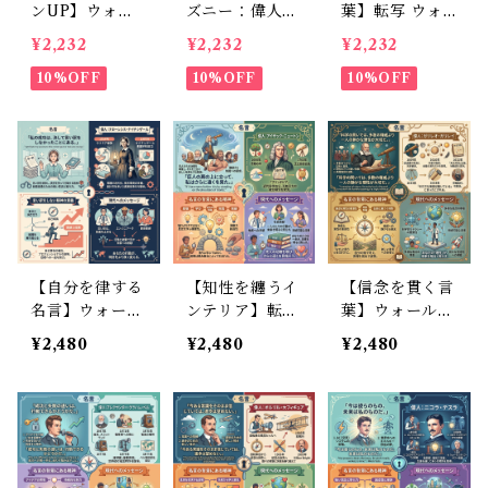
ンUP】ウォー
ズニー：偉人の
葉】転写 ウォ
ルステッカー
名言のウォール
ールステッカー
¥2,232
¥2,232
¥2,232
エジソン 名言
ステッカー 50c
ヘレンケラー
英語 フチなし
10%OFF
m転写タイプ
10%OFF
英語 名言 ペイ
10%OFF
転写 モノトー
：If you can d
ント風 高級感
ン 高級感 書斎
ream it, you c
模様替え ブラ
デスク 30×50c
an do it： 夢は
ック 30×50cm
m
実現できる 英
字 壁飾り
【自分を律する
【知性を纏うイ
【信念を貫く言
名言】ウォール
ンテリア】転写
葉】ウォールス
ステッカー ナ
式 ウォールス
テッカー 英語
¥2,480
¥2,480
¥2,480
イチンゲール
テッカー ニュ
名言 ガリレオ
名言 英語 格言
ートン 英語名
転写フィルムタ
インテリア シ
言 壁に馴染む
イプ 高質感 モ
ール 転写タイ
ペイント風 黒
ノトーン 30×5
プ 病院 クリニ
30×50cm
0cm
ック 書斎 30×5