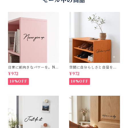
セール中の商品
日常に前向きなパワーを。Ne
空間に自分らしさと自信をプ
ver give up.スタイリッシュ
ラス。Believe in yourself.
¥972
¥972
英字ウォールステッカー（横
おしゃれな英字転写ウォール
幅20cm）
ステッカー（横幅20cm）
10%OFF
10%OFF