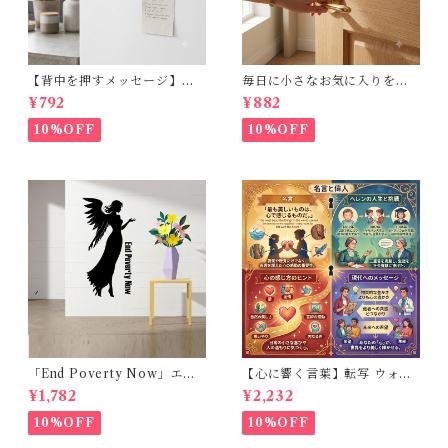
【背中を押すメッセージ】ウ
毎日に小さなお気に入りを。
ォールステッカー：Just do it.
Have a nice day. おしゃれな
¥792
¥882
（横幅10cm）手書き風 カッ
カリグラフィー風 転写ウォー
ティングステッカー・転写シ
ルステッカー (幅15cm)
10%OFF
10%OFF
ール
「End Poverty Now」エン
【心に響く言葉】転写 ウォー
ジェル 黒シルエット壁ステッ
ルステッカー ヘレンケラー 英
¥1,782
¥2,232
カー 30×50cm 貼って剥がせ
語 名言 ペイント風 高級感 模
る [Earth Beast]
様替え ブラック 30×50cm
10%OFF
10%OFF