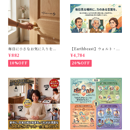
毎日に小さなお気に入りを。
【Earthbeast】ウォルト・デ
Have a nice day. おしゃれな
ィズニー、アインシュタイ
¥882
¥4,784
カリグラフィー風 転写ウォー
ン、ヘレン・ケラー： 空間に
ルステッカー (幅15cm)
貼るだけで、前向きな気持ち
10%OFF
20%OFF
が毎日よみがえる3点セット