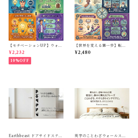
【モチベーションUP】ウォー
【世界を変える第一歩】転写
ルステッカー エジソン 名言 英
ウォールステッカー ガンジー
¥2,232
¥2,480
語 フチなし転写 モノトーン 高
英語 名言 フチなしペイント風
級感 書斎 デスク 30×50cm
マットブラック 30×50cm
10%OFF
Earthbeast ドアサイドステッ
英字のことわざウォールステ