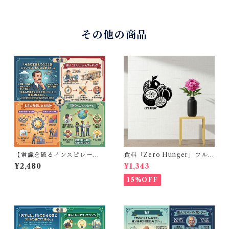
その他の商品
【常識を破るインスピレーシ
食料「Zero Hunger」フルー
ョン】ウォールステッカー ラ
ツ 黒シルエット壁ステッカー
¥2,480
¥1,343
イト兄弟 名言 英語 進歩 挑戦
30×30cm 貼って剥がせる [Ea
シール 転写シート デスク周り
rth Beast]
15%OFF
書斎 模様替え 30×50cm