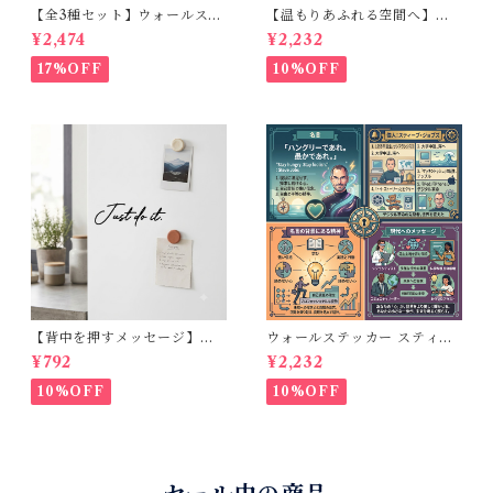
【全3種セット】ウォールステ
【温もりあふれる空間へ】ウ
ッカー 和風 ことわざ 30cm角
ォールステッカー マザーテレ
¥2,474
¥2,232
転写フィルムタイプ 部屋・玄
サ 名言 英語 愛 インテリアシ
関・冷蔵庫などに貼れるイン
ール 転写シート リビング 玄関
17%OFF
10%OFF
テリアシール（猿も木から落
模様替え 北欧 30×50cm
ちる / 犬も歩けば棒に当たる /
石の上にも三年）
【背中を押すメッセージ】ウ
ウォールステッカー スティー
ォールステッカー：Just do it.
ブジョブズ 名言 英語 格言 イ
¥792
¥2,232
（横幅10cm）手書き風 カッ
ンテリア シール 転写タイプ オ
ティングステッカー・転写シ
フィス リビング 30×50cm
10%OFF
10%OFF
ール