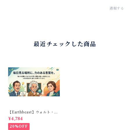
通報する
最近チェックした商品
【Earthbeast】ウォルト・デ
ィズニー、アインシュタイ
¥4,784
ン、ヘレン・ケラー： 空間に
貼るだけで、前向きな気持ち
20%OFF
が毎日よみがえる3点セット