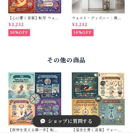
【心に響く言葉】転写 ウォー
ウォルト・ディズニー：偉人
ルステッカー ヘレンケラー 英
の名言のウォールステッカー 5
¥2,232
¥2,232
語 名言 ペイント風 高級感 模
0cm転写タイプ ：If you can
様替え ブラック 30×50cm
dream it, you can do it： 夢
10%OFF
10%OFF
は実現できる 英字 壁飾り
その他の商品
ショップに質問する
【世界を変える第一歩】転写
【信念を貫く言葉】ウォール