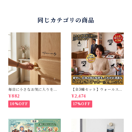
同じカテゴリの商品
毎日に小さなお気に入りを。
【全3種セット】ウォールステ
Have a nice day. おしゃれな
ッカー 和風 ことわざ 30cm角
¥882
¥2,474
カリグラフィー風 転写ウォー
転写フィルムタイプ 部屋・玄
ルステッカー (幅15cm)
関・冷蔵庫などに貼れるイン
10%OFF
17%OFF
テリアシール（猿も木から落
ちる / 犬も歩けば棒に当たる /
石の上にも三年）