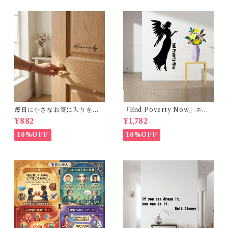
毎日に小さなお気に入りを。
「End Poverty Now」エン
Have a nice day. おしゃれな
ジェル 黒シルエット壁ステッ
¥882
¥1,782
カリグラフィー風 転写ウォー
カー 30×50cm 貼って剥がせ
ルステッカー (幅15cm)
る [Earth Beast]
10%OFF
10%OFF