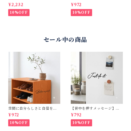
ブジョブズ 名言 英語 格言 イ
ラス。Believe in yourself.
¥2,232
¥972
ンテリア シール 転写タイプ オ
おしゃれな英字転写ウォール
フィス リビング 30×50cm
ステッカー（横幅20cm）
10%OFF
10%OFF
セール中の商品
空間に自分らしさと自信をプ
【背中を押すメッセージ】ウ
ラス。Believe in yourself.
ォールステッカー：Just do it.
¥972
¥792
おしゃれな英字転写ウォール
（横幅10cm）手書き風 カッ
ステッカー（横幅20cm）
ティングステッカー・転写シ
10%OFF
10%OFF
ール