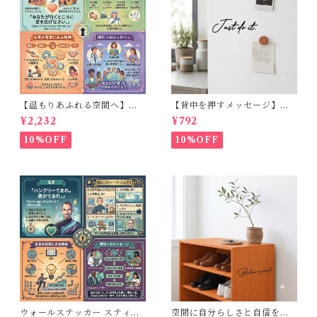
【温もりあふれる空間へ】ウ
【背中を押すメッセージ】ウ
ォールステッカー マザーテレ
ォールステッカー：Just do it.
¥2,232
¥792
サ 名言 英語 愛 インテリアシ
（横幅10cm）手書き風 カッ
ール 転写シート リビング 玄関
ティングステッカー・転写シ
10%OFF
10%OFF
模様替え 北欧 30×50cm
ール
ウォールステッカー スティー
空間に自分らしさと自信をプ