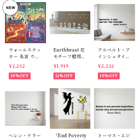
カー（横幅20c
オフィス リビ
m）
ング 30×50cm
ウォールステッ
Earthbeast 花
アルベルト・ア
カー 名言 ウォ
モチーフ壁用デ
インシュタイン
ルトディズニー
コレーション 6
のウォールステ
¥2,232
¥1,919
¥2,232
夢は叶う おし
枚セット 貼っ
ッカー：転写タ
ゃれ 英語 イン
10%OFF
てはがせる ウ
12%OFF
イプ Imaginati
10%OFF
テリア 転写シ
ォールステッカ
on is more im
ール 模様替え
ー
portant than
カフェ風 ギフ
knowledge
ト 30×50cm
英字のおしゃれ
壁飾り
ヘレン・ケラー
「End Poverty
トーマス・エジ