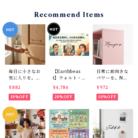
Recommend Items
毎日に小さなお
【Earthbeas
日常に前向きな
気に入りを。H
t】ウォルト・
パワーを。Nev
ave a nice da
ディズニー、ア
er give up.ス
¥882
¥4,784
¥972
y. おしゃれなカ
インシュタイ
タイリッシュ英
リグラフィー風
10%OFF
ン、ヘレン・ケ
20%OFF
字ウォールステ
10%OFF
転写ウォールス
ラー： 空間に
ッカー（横幅2
テッカー (幅15
貼るだけで、前
0cm）
cm)
向きな気持ちが
毎日よみがえる
3点セット