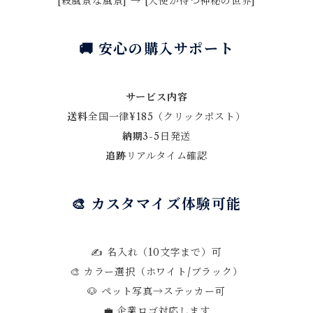
[殺風景な風景] → [天使が待つ神秘の世界]
🚚 安心の購入サポート
サービス内容
送料
全国一律¥185（クリックポスト）
納期
3-5日発送
追跡
リアルタイム確認
🎨 カスタマイズ体験可能
✍️ 名入れ（10文字まで）可
🎨 カラー選択（ホワイト/ブラック）
🐶 ペット写真→ステッカー可
💼 企業ロゴ対応します