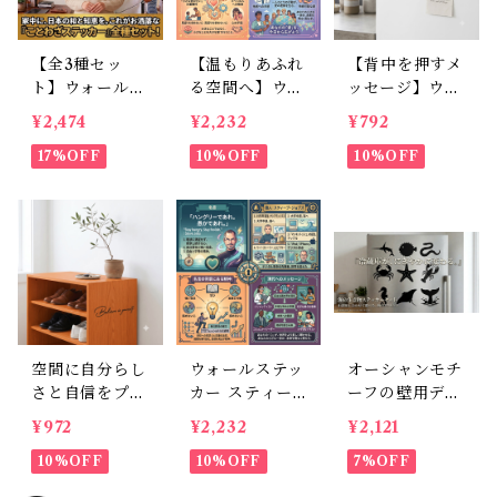
【全3種セッ
【温もりあふれ
【背中を押すメ
ト】ウォールス
る空間へ】ウォ
ッセージ】ウォ
テッカー 和風
ールステッカー
ールステッカ
¥2,474
¥2,232
¥792
ことわざ 30cm
マザーテレサ
ー：Just do it.
角 転写フィル
17%OFF
名言 英語 愛 イ
10%OFF
（横幅10cm）
10%OFF
ムタイプ 部
ンテリアシール
手書き風 カッ
屋・玄関・冷蔵
転写シート リ
ティングステッ
庫などに貼れる
ビング 玄関 模
カー・転写シー
インテリアシー
様替え 北欧 30
ル
ル（猿も木から
×50cm
落ちる / 犬も歩
けば棒に当たる
/ 石の上にも三
年）
空間に自分らし
ウォールステッ
オーシャンモチ
さと自信をプラ
カー スティー
ーフの壁用デコ
ス。Believe in
ブジョブズ 名
レーション Ear
¥972
¥2,232
¥2,121
yourself.おし
言 英語 格言 イ
thbeast 9点セ
ゃれな英字転写
10%OFF
ンテリア シー
10%OFF
ット
7%OFF
ウォールステッ
ル 転写タイプ