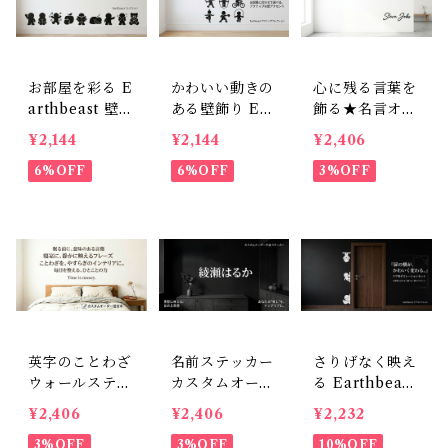
お部屋を彩る E
かわいい動きの
心に残る言葉を
arthbeast 壁用
ある壁飾り Ear
飾る★名言オー
デコレーション
thbeast 人物ス
ダーメイドステ
¥2,144
¥2,144
¥2,406
ステッカー 9点
テッカーコレク
ッカー（室内
セット
6%OFF
ション
6%OFF
用、サイズ調整
3%OFF
可）
英字のことわざ
名前ステッカー
さりげなく映え
ウォールステッ
カスタムオーダ
る Earthbeast
カー：カスタム
ー用（縦書き対
ドアサイドデコ
¥2,406
¥2,406
¥2,232
オーダー用（室
応可・室内用、
14cm前後 ウォ
内用、サイズ調
3%OFF
サイズ調整可
3%OFF
ールステッカー
10%OFF