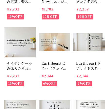
の言葉：壁ステ
Now」エンジ
ソンの名言のウ
ッカー（ 台紙
ェル 黒シルエ
ォールステッカ
¥2,232
¥1,782
¥2,232
サイズ：50cm
ット壁ステッカ
ー 50cm転写タ
転写タイプ）英
10%OFF
ー 30×50cm
10%OFF
イプ : 天才とは
10%OFF
字の壁飾りデコ
貼って剥がせる
努力である 英
[Earth Beast]
字 壁飾り
ナイチンゲール
Earthbeast カ
Earthbeast ド
の偉人の格言ウ
ラーブランド
アサイドステッ
ォールステッカ
アニマルコレク
カーコレクショ
¥2,232
¥2,144
¥2,144
ー（ 50cm幅転
ション 壁用デ
ン 小さめサイ
写タイプ）黒・
10%OFF
コレーション
6%OFF
ズ 壁シール
6%OFF
白カラーあり
英字の壁飾り