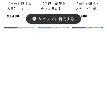
【自分を律する
【手軽に部屋を
【知性を纏うイ
名言】ウォール
カフェ風に】転
ンテリア】転写
ステッカー ナ
写 ウォールス
式 ウォールス
¥2,480
¥1,980
¥2,480
ショップに質問する
イチンゲール
テッカー アイ
テッカー ニュ
名言 英語 格言
ンシュタイン
ートン 英語名
インテリア シ
英語 名言 ペイ
言 壁に馴染む
ール 転写タイ
ント風仕上がり
ペイント風 黒
プ 病院 クリニ
黒 30×50cm
30×50cm
ック 書斎 30×5
0cm
キーワードから探す
【信念を貫く言
【一歩を踏み出
【常識を破るイ
葉】ウォールス
す背中を押す】
ンスピレーショ
テッカー 英語
転写 ウォール
ン】ウォールス
¥2,480
¥2,480
¥2,480
名言 ガリレオ
ステッカー 英
テッカー ライ
転写フィルムタ
語 名言 グラハ
ト兄弟 名言 英
カテゴリから探す
イプ 高質感 モ
ムベル フチな
語 進歩 挑戦 シ
ノトーン 30×5
し カフェ風 30
ール 転写シー
0cm
×50cm
ト デスク周り
Custom Accessories
書斎 模様替え