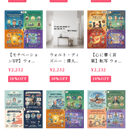
整可）
能）
壁シール
【モチベーショ
ウォルト・ディ
【心に響く言
ンUP】ウォー
ズニー：偉人の
葉】転写 ウォ
ルステッカー
名言のウォール
ールステッカー
¥2,232
¥2,232
¥2,232
エジソン 名言
ステッカー 50c
ヘレンケラー
英語 フチなし
10%OFF
m転写タイプ
10%OFF
英語 名言 ペイ
10%OFF
転写 モノトー
：If you can d
ント風 高級感
ン 高級感 書斎
ream it, you c
模様替え ブラ
デスク 30×50c
an do it： 夢は
ック 30×50cm
m
実現できる 英
字 壁飾り